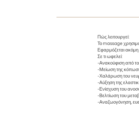
Πώς λειτουργεί:
Το massage χρησιμοπ
Εφαρμόζεται ακόμη 
Σε τι ωφελεί:
-Ανακούφιση από τ
-Μείωση της κόπωση
-Χαλάρωση του νευρ
-Αύξηση της ελαστι
-Ενίσχυση του ανοσ
-Βελτίωση του μετα
-Αναζωογόνηση, ευ